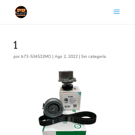
1
por
b73-534532MO
|
Ago 2, 2022
|
Sin categoría