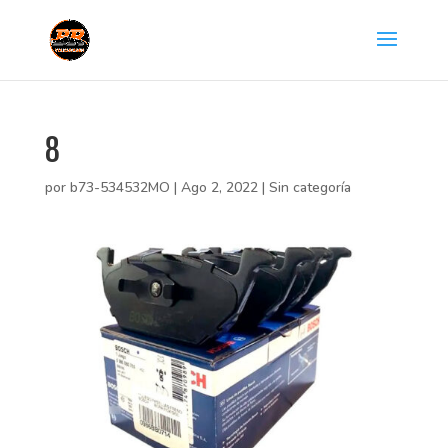
8
por
b73-534532MO
|
Ago 2, 2022
|
Sin categoría